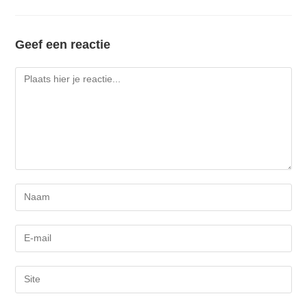
Geef een reactie
Reactie
Voer
je
naam
Voer
of
je
gebruikersnaam
e-
Voer
in
mail
je
om
in