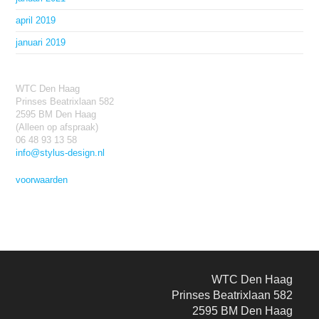
april 2019
januari 2019
WTC Den Haag
Prinses Beatrixlaan 582
2595 BM Den Haag
(Alleen op afspraak)
06 48 93 13 58
info@stylus-design.nl
voorwaarden
WTC Den Haag
Prinses Beatrixlaan 582
2595 BM Den Haag