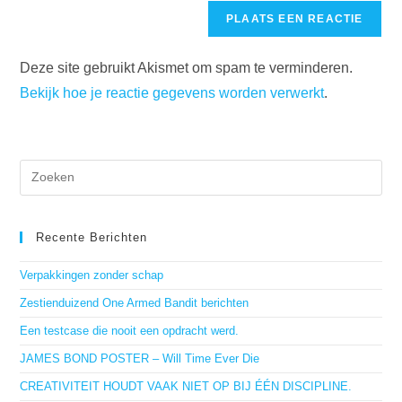
site
te
om
URL
reageren
te
in
kunnen
Deze site gebruikt Akismet om spam te verminderen.
(optioneel)
reageren
Bekijk hoe je reactie gegevens worden verwerkt
.
Dru
op
Es
om
het
Recente Berichten
zoe
te
Verpakkingen zonder schap
slui
Zestienduizend One Armed Bandit berichten
Een testcase die nooit een opdracht werd.
JAMES BOND POSTER – Will Time Ever Die
CREATIVITEIT HOUDT VAAK NIET OP BIJ ÉÉN DISCIPLINE.