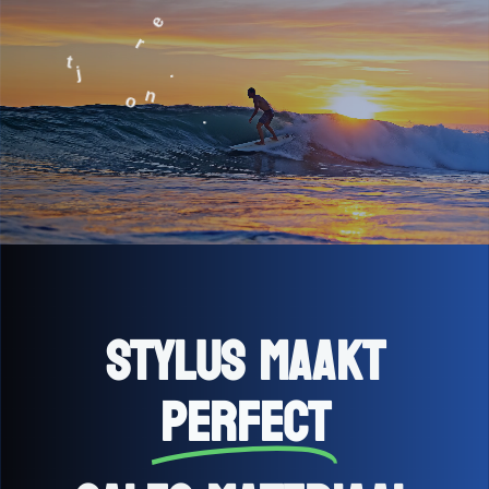
e
r
t
.
j
n
o
.
Stylus maakt
perfect