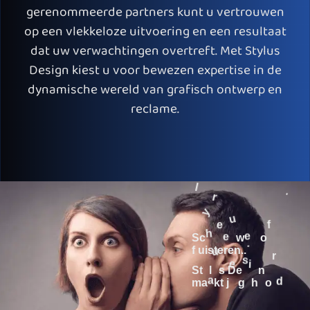
gerenommeerde partners kunt u vertrouwen
op een vlekkeloze uitvoering en een resultaat
dat uw verwachtingen overtreft. Met Stylus
Design kiest u voor bewezen expertise in de
dynamische wereld van grafisch ontwerp en
reclame.
S
c
h
r
e
e
u
w
e
n
o
f
f
l
u
i
s
t
e
r
e
n
.
.
.
S
t
y
l
u
s
D
e
s
i
g
n
m
a
a
k
t
j
e
g
e
h
o
o
r
d
.